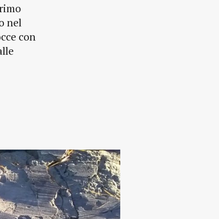
primo
o nel
occe con
alle