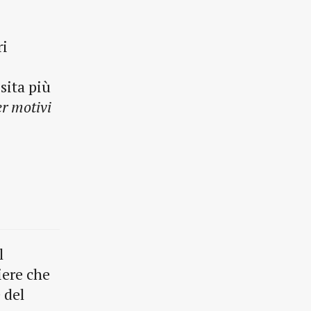
ri
sita più
r motivi
l
iere che
 del