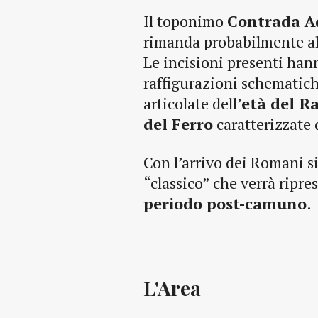
Il toponimo
Contrada A
rimanda probabilmente all
Le incisioni presenti han
raffigurazioni schematic
articolate dell’
età del R
del Ferro
caratterizzate 
Con l’arrivo dei Romani s
“classico” che verrà ripr
periodo post-camuno
.
L'Area