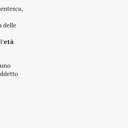
centesca,
n delle
l’
età
muno
iddetto